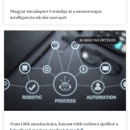
Magyar társalapító formálja át a mesterséges
intelligencia iskolai szerepét
AI-MAGYAR ÉRTÉKEK
Nem több munkaórára, hanem több tudásra épülhet a
következő magyar gazdasági modell