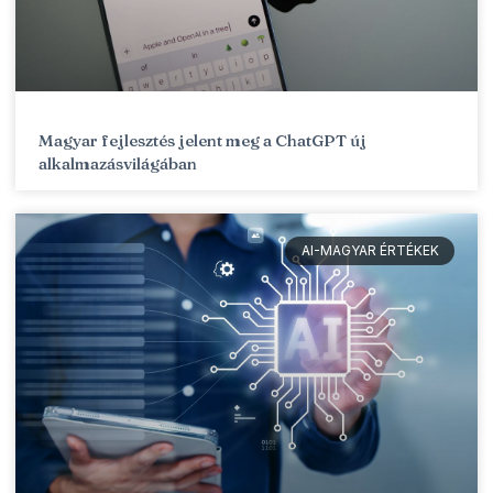
Magyar fejlesztés jelent meg a ChatGPT új
alkalmazásvilágában
AI-MAGYAR ÉRTÉKEK