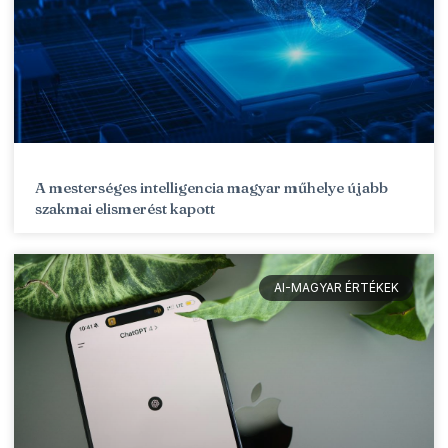
A mesterséges intelligencia magyar műhelye újabb
szakmai elismerést kapott
AI-MAGYAR ÉRTÉKEK