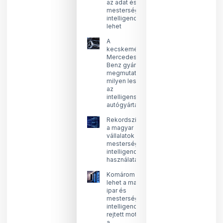
az adat és a
mesterséges
intelligencia
lehet
A
kecskeméti
Mercedes-
Benz gyár
megmutatja,
milyen lesz
az
intelligens
autógyártás
Rekordszinten
a magyar
vállalatok
mesterséges
intelligencia
használata
Komárom
lehet a magyar
ipar és
mesterséges
intelligencia új
rejtett motorja
a