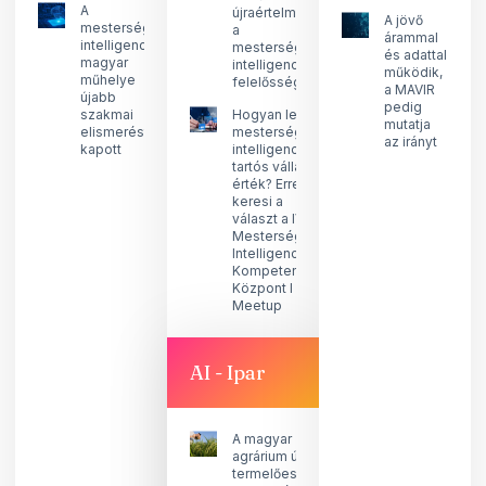
A
újraértelmezi
A jövő
mesterséges
a
árammal
intelligencia
mesterséges
és adattal
magyar
intelligencia
működik,
műhelye
felelősségét
a MAVIR
újabb
pedig
szakmai
Hogyan lesz a
mutatja
elismerést
mesterséges
az irányt
kapott
intelligenciából
tartós vállalati
érték? Erre
keresi a
választ a IVSZ
Mesterséges
Intelligencia
Kompetencia
Központ I
Meetup
AI - Ipar
A magyar
agrárium új
termelőeszköze