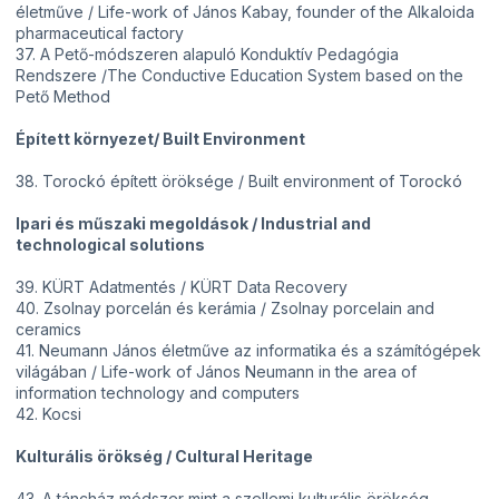
életműve / Life-work of János Kabay, founder of the Alkaloida
pharmaceutical factory
37. A Pető-módszeren alapuló Konduktív Pedagógia
Rendszere /The Conductive Education System based on the
Pető Method
Épített környezet/ Built Environment
38. Torockó épített öröksége / Built environment of Torockó
Ipari és műszaki megoldások / Industrial and
technological solutions
39. KÜRT Adatmentés / KÜRT Data Recovery
40. Zsolnay porcelán és kerámia / Zsolnay porcelain and
ceramics
41. Neumann János életműve az informatika és a számítógépek
világában / Life-work of János Neumann in the area of
information technology and computers
42. Kocsi
Kulturális örökség / Cultural Heritage
43. A táncház módszer mint a szellemi kulturális örökség