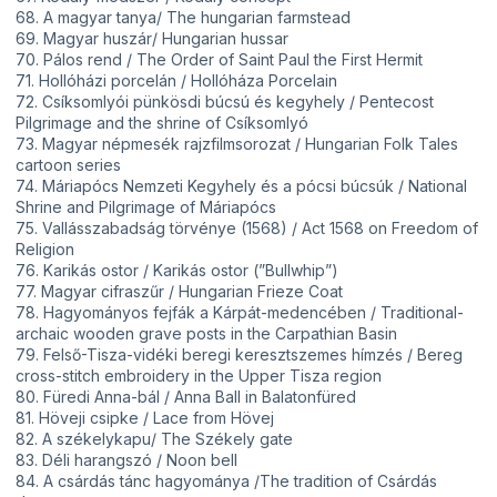
68. A magyar tanya/ The hungarian farmstead
69. Magyar huszár/ Hungarian hussar
70. Pálos rend / The Order of Saint Paul the First Hermit
71. Hollóházi porcelán / Hollóháza Porcelain
72. Csíksomlyói pünkösdi búcsú és kegyhely / Pentecost
Pilgrimage and the shrine of Csíksomlyó
73. Magyar népmesék rajzfilmsorozat / Hungarian Folk Tales
cartoon series
74. Máriapócs Nemzeti Kegyhely és a pócsi búcsúk / National
Shrine and Pilgrimage of Máriapócs
75. Vallásszabadság törvénye (1568) / Act 1568 on Freedom of
Religion
76. Karikás ostor / Karikás ostor (”Bullwhip”)
77. Magyar cifraszűr / Hungarian Frieze Coat
78. Hagyományos fejfák a Kárpát-medencében / Traditional-
archaic wooden grave posts in the Carpathian Basin
79. Felső-Tisza-vidéki beregi keresztszemes hímzés / Bereg
cross-stitch embroidery in the Upper Tisza region
80. Füredi Anna-bál / Anna Ball in Balatonfüred
81. Höveji csipke / Lace from Hövej
82. A székelykapu/ The Székely gate
83. Déli harangszó / Noon bell
84. A csárdás tánc hagyománya /The tradition of Csárdás