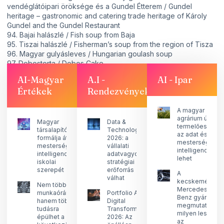
vendéglátóipari öröksége és a Gundel Étterem / Gundel
heritage – gastronomic and catering trade heritage of Károly
Gundel and the Gundel Restaurant
94. Bajai halászlé / Fish soup from Baja
95. Tiszai halászlé / Fisherman’s soup from the region of Tisza
96. Magyar gulyásleves / Hungarian goulash soup
97. Dobostorta / Dobos Cake
98. Pozsonyi kifli / Pressburger Kipferl
AI-Magyar
A.I -
AI - Ipar
99. Lángos/Lángos („Fried Flatbread”)
Értékek
Rendezvények
100. Csárda
A magyar
agrárium új
Magyar
Data &
termelőeszköz
társalapító
Technology
az adat és a
formálja át a
2026: a
mesterséges
mesterséges
vállalati
intelligencia
intelligencia
adatvagyonból
lehet
iskolai
stratégiai
szerepét
erőforrás
A
válhat
kecskeméti
Nem több
Mercedes-
munkaórára,
Portfolio AI &
Benz gyár
hanem több
Digital
megmutatja,
tudásra
Transformation
milyen lesz
épülhet a
2026: Az
az