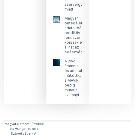
szervergyártás
miatt
Magyar
betegéletút-
adatokból
prediktív
rendszer: új
korszak előtt
állhat az
egészségügy
A jövő
árammal
és adattal
működik,
a MAVIR
pedig
mutatja
az irányt
Magyar Nemzeti Értékek
és Hungarikumok
Szövetsége​ - AI