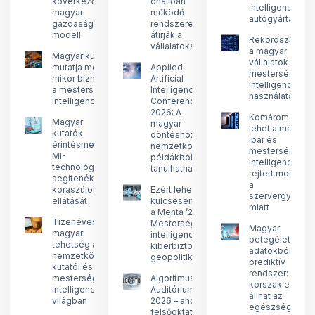
következő
önállóan
intelligens
magyar
működő
autógyártás
gazdasági
rendszerek
modell
átírják a
Rekordszinten
vállalatokat?
a magyar
Magyar kutatás
vállalatok
mutatja meg,
Applied
mesterséges
mikor bízhatunk
Artificial
intelligencia
a mesterséges
Intelligence
használata
intelligenciában
Conference
2026: A
Komárom
Magyar
magyar
lehet a magyar
kutatók
döntéshozók
ipar és
érintésmentes,
nemzetközi
mesterséges
MI-
példákból is
intelligencia új
technológiával
tanulhatnak
rejtett motorja
segítenék a
a
koraszülöttek
Ezért lehet
szervergyártás
ellátását
kulcsesemény
miatt
a Menta ’26:
Tizenéves
Mesterséges
Magyar
magyar
intelligencia,
betegéletút-
tehetség a
kiberbiztonság,
adatokból
nemzetközi
geopolitika
prediktív
kutatói és
rendszer: új
mesterséges
Algoritmusok
korszak előtt
intelligencia
Auditóriuma
állhat az
világban
2026 – ahol a
egészségügy
felsőoktatás