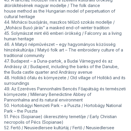
átörökítésének magyar modellje / The folk dance
house method as the Hungarian model of perpetuation of
cultural heritage
44. Mohácsi busójárás, maszkos télűző szokás modellje /
„Mohácsi Busó járás” a masked end-of-winter tradition
45. Solymászat mint élő emberi örökség / Falconry as a living
human heritage
46. A Matyó népművészet – egy hagyományos közösség
hímzéskultúrája / Matyó folk art – The embroidery culture of a
traditional community
47. Budapest – a Duna-partok, a Budai Várnegyed és az
Andrássy út / Budapest, including the banks of the Danube,
the Buda castle quarter and Andrássy avenue
48. Hollókő ófalu és környezete / Old village of Hollókő and its
surroundings
49. Az Ezeréves Pannonhalmi Bencés Főapátság és természeti
környezete / Millenary Benedictine Abbey of
Pannonhalma and its natural environment
50. Hortobágyi Nemzeti Park – a Puszta / Hortobágy National
Park – the Puszta
51. Pécs (Sopianae) ókeresztény temetője / Early Christian
necropolis of Pécs (Sopianae)
52. Fertő / Neusiedlersee kultúrtáj / Fertő / Neusiedlersee