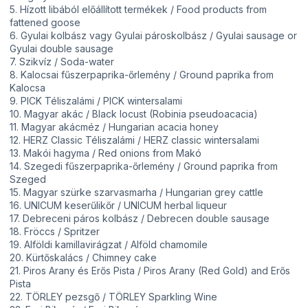
5. Hízott libából előállított termékek / Food products from
fattened goose
6. Gyulai kolbász vagy Gyulai pároskolbász / Gyulai sausage or
Gyulai double sausage
7. Szikvíz / Soda-water
8. Kalocsai fűszerpaprika-őrlemény / Ground paprika from
Kalocsa
9. PICK Téliszalámi / PICK wintersalami
10. Magyar akác / Black locust (Robinia pseudoacacia)
11. Magyar akácméz / Hungarian acacia honey
12. HERZ Classic Téliszalámi / HERZ classic wintersalami
13. Makói hagyma / Red onions from Makó
14. Szegedi fűszerpaprika-őrlemény / Ground paprika from
Szeged
15. Magyar szürke szarvasmarha / Hungarian grey cattle
16. UNICUM keserűlikőr / UNICUM herbal liqueur
17. Debreceni páros kolbász / Debrecen double sausage
18. Fröccs / Spritzer
19. Alföldi kamillavirágzat / Alföld chamomile
20. Kürtőskalács / Chimney cake
21. Piros Arany és Erős Pista / Piros Arany (Red Gold) and Erős
Pista
22. TÖRLEY pezsgő / TÖRLEY Sparkling Wine