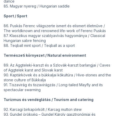
dance
85. Magyar nyereg / Hungarian saddle
Sport / Sport
86. Puskás Ferenc világszerte ismert és elismert életműve /
The worldknown and renowned life-work of Ferenc Puskás
87. Klasszikus magyar szablyavívás hagyománya / Classical
Hungarian sabre fencing
88. Teqball mint sport / Teqball as a sport
Természeti környezet / Natural environment
89. Az Aggteleki-karszt és a Szlovák-karszt barlangjai / Caves
of Aggtelek karst and Slovak karst
90. Kaptárkövek és a bükkaljai kőkultúra / Hive-stones and the
stone culture of Bükkalja
91. Tiszavirág és tiszavirágzás / Long-tailed Mayfly and its
spectacular swarming
Turizmus és vendéglátás / Tourism and catering
92. Karcagi birkapörkölt / Karcag mutton stew
93. Gundel örökség – Gundel Károly gasztronómiai és