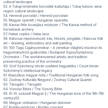
cultural landscape
53. A Tokaji történelmi borvidék kultúrtája / Tokaj historic wine
region cultural landscape
54. Herendi porcelán / Herend porcelain
55. Magyar operett / Hungarian operetta
56. Kassai-féle lovasíjász módszer / The Kassai method of
horseback archery
57. Halasi csipke / Halas lace
58. Kalocsai népművészet: írás, hímzés, pingálás / Kalocsa folk
art – drawing, embroidery and wall painting
59. 100 Tagú Cigányzenekar – A zenekar világhírű művészi és
hagyományőrző gyakorlata / Budapest GypsySymphony
Orchestra – The worldrenowned artistic and tradition
preserving practice of the orchestra
60. Gróf Széchenyi István szellemi hagyatéka / Count István
Széchenyi’s intellectual legacy
61. Klasszikus magyar nóta / Traditional Hungarian folk song
62. Zsolnay Kulturális Negyed / Zsolnay Cultural Quarter
63. Tárogató / Tárogató
64. Vizsolyi Biblia / The Vizsoly Bible
65. IX-XI. századi Magyar Íj / The Hungarian bow of the 9th-11th
century52.
66. Magyar cimbalom / Hungarian dulcimer
67. Kodály-módszer / Kodály concept