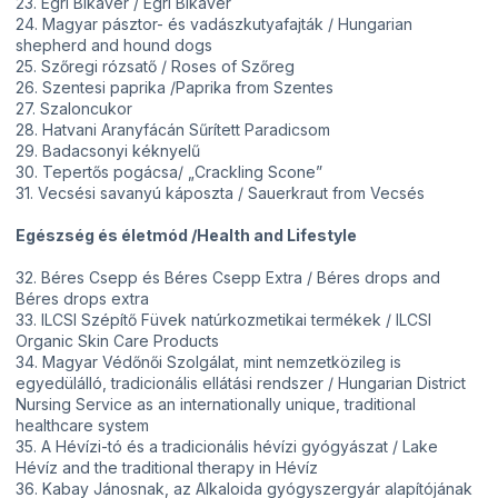
23. Egri Bikavér / Egri Bikavér
24. Magyar pásztor- és vadászkutyafajták / Hungarian
shepherd and hound dogs
25. Szőregi rózsatő / Roses of Szőreg
26. Szentesi paprika /Paprika from Szentes
27. Szaloncukor
28. Hatvani Aranyfácán Sűrített Paradicsom
29. Badacsonyi kéknyelű
30. Tepertős pogácsa/ „Crackling Scone”
31. Vecsési savanyú káposzta / Sauerkraut from Vecsés
Egészség és életmód /Health and Lifestyle
32. Béres Csepp és Béres Csepp Extra / Béres drops and
Béres drops extra
33. ILCSI Szépítő Füvek natúrkozmetikai termékek / ILCSI
Organic Skin Care Products
34. Magyar Védőnői Szolgálat, mint nemzetközileg is
egyedülálló, tradicionális ellátási rendszer / Hungarian District
Nursing Service as an internationally unique, traditional
healthcare system
35. A Hévízi-tó és a tradicionális hévízi gyógyászat / Lake
Hévíz and the traditional therapy in Hévíz
36. Kabay Jánosnak, az Alkaloida gyógyszergyár alapítójának