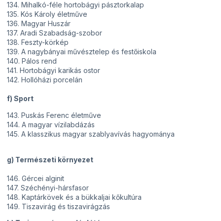
134. Mihalkó-féle hortobágyi pásztorkalap
135. Kós Károly életműve
136. Magyar Huszár
137. Aradi Szabadság-szobor
138. Feszty-körkép
139. A nagybányai művésztelep és festőiskola
140. Pálos rend
141. Hortobágyi karikás ostor
142. Hollóházi porcelán
f) Sport
143. Puskás Ferenc életműve
144. A magyar vízilabdázás
145. A klasszikus magyar szablyavívás hagyománya
g) Természeti környezet
146. Gércei alginit
147. Széchényi-hársfasor
148. Kaptárkövek és a bükkaljai kőkultúra
149. Tiszavirág és tiszavirágzás