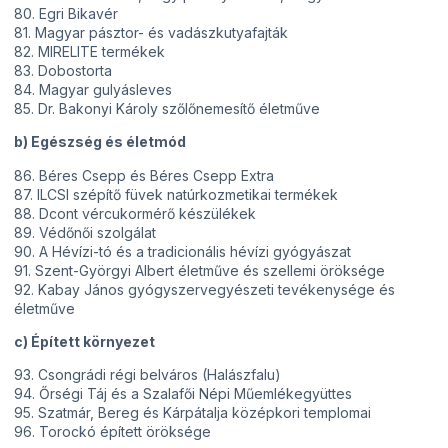
80. Egri Bikavér
81. Magyar pásztor- és vadászkutyafajták
82. MIRELITE termékek
83. Dobostorta
84. Magyar gulyásleves
85. Dr. Bakonyi Károly szőlőnemesítő életműve
b) Egészség és életmód
86. Béres Csepp és Béres Csepp Extra
87. ILCSI szépítő füvek natúrkozmetikai termékek
88. Dcont vércukormérő készülékek
89. Védőnői szolgálat
90. A Hévízi-tó és a tradicionális hévízi gyógyászat
91. Szent-Györgyi Albert életműve és szellemi öröksége
92. Kabay János gyógyszervegyészeti tevékenysége és
életműve
c) Épített környezet
93. Csongrádi régi belváros (Halászfalu)
94. Őrségi Táj és a Szalafői Népi Műemlékegyüttes
95. Szatmár, Bereg és Kárpátalja középkori templomai
96. Torockó épített öröksége