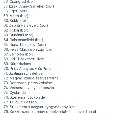
56. Csongrád (bor)
57. Izsáki Arany Sárfehér (bor)
58. Eger (bor)
59. Mátra (bor)
60. Bükk (bor)
61. Debrői Hárslevelű (bor)
62. Tokaj (bor)
63. Dunántúl (bor)
64. Balatonmelléki (bor)
65. Duna-Tisza közi (bor)
66. Felső-Magyarország (bor)
67. Zemplén (bor)
68. UNICUM keserű likőr
69. Kürtőskalács
70. Piros Arany és Erős Pista
71. Szatmári szilvalekvár
72. Magyar szürke szarvasmarha
73. Debreceni páros kolbász
74. Vecsési savanyú káposzta
75. Gyulaji dám
76. Szerencsi csokoládé
77. TÖRLEY Pezsgő
78. St. Hubertus magyar gyógynövénylikőr
79. Kézzel szedett, nagy pehelytartalmú, magyar libatoll