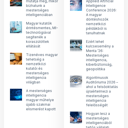
mutatja meg, mikor
Applied Artificial
bízhatunk a
Intelligence
mesterséges
Conference 2026:
intelligenciában
A magyar
döntéshozók
Magyar kutatók
nemzetközi
érintésmentes, MI-
példákból is
technológiával
tanulhatnak
segítenék a
koraszülöttek
Ezért lehet
ellátását
kulcsesemény a
Menta ’26:
Tizenéves magyar
Mesterséges
tehetség a
intelligencia,
nemzetközi
kiberbiztonság,
kutatói és
geopolitika
mesterséges
intelligencia
Algoritmusok
világban
Auditóriuma 2026 –
ahol a felsőoktatás
A mesterséges
újraértelmezi a
intelligencia
mesterséges
magyar műhelye
intelligencia
újabb szakmai
felelősségét
elismerést kapott
Hogyan lesz a
mesterséges
intelligenciából
tartós vállalati