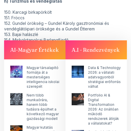
h) Turizmus és vendéglátás
150. Karcagi birkapörkölt
151. Fröccs
152. Gundel örökség – Gundel Károly gasztronómiai és
vendéglátóipari öröksége és a Gundel Étterem
153. Bajai halászlé
154. Miskolctapolcai Barlangfürdő
155. Országos Kéktúra
AI-Magyar Értékek
A.I - Rendezvények
156. Csabai kolbászfesztivál
157. Tiszai halászlé
Magyar társalapító
Data & Technology
formálja át a
2026: a vállalati
mesterséges
adatvagyonból
intelligencia iskolai
stratégiai erőforrás
szerepét
válhat
Nem több
Portfolio AI &
munkaórára,
Digital
hanem több
Transformation
tudásra épülhet a
2026: Az önállóan
következő magyar
működő
gazdasági modell
rendszerek átírják
a vállalatokat?
Magyar kutatás