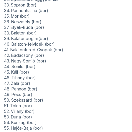
33. Sopron (bor)
34. Pannonhalma (bor)
35. Mór (bor)
36. Neszmély (bor)
37. Etyek-Buda (bor)
38. Balaton (bor)
39. Balatonboglár(bor)
40. Balaton-felvidék (bor)
41. Balatonfüred-Csopak (bor)
42. Badacsony (bor)
43. Nagy-Somló (bor)
44. Somlói (bor)
45. Káli (bor)
46. Tihany (bor)
47. Zala (bor)
48. Pannon (bor)
49. Pécs (bor)
50. Szekszárd (bor)
51. Tolna (bor)
52. Villány (bor)
53. Duna (bor)
54. Kunság (bor)
55. Hajós-Baja (bor)