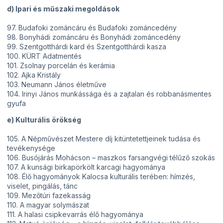
d) Ipari és műszaki megoldások
97. Budafoki zománcáru és Budafoki zománcedény
98. Bonyhádi zománcáru és Bonyhádi zománcedény
99. Szentgotthárdi kard és Szentgotthárdi kasza
100. KÜRT Adatmentés
101. Zsolnay porcelán és kerámia
102. Ajka Kristály
103. Neumann János életműve
104. Irinyi János munkássága és a zajtalan és robbanásmentes
gyufa
e) Kulturális örökség
105. A Népművészet Mestere díj kitüntetettjeinek tudása és
tevékenysége
106. Busójárás Mohácson – maszkos farsangvégi télűző szokás
107. A kunsági birkapörkölt karcagi hagyománya
108. Élő hagyományok Kalocsa kulturális terében: hímzés,
viselet, pingálás, tánc
109. Mezőtúri fazekasság
110. A magyar solymászat
111. A halasi csipkevarrás élő hagyománya