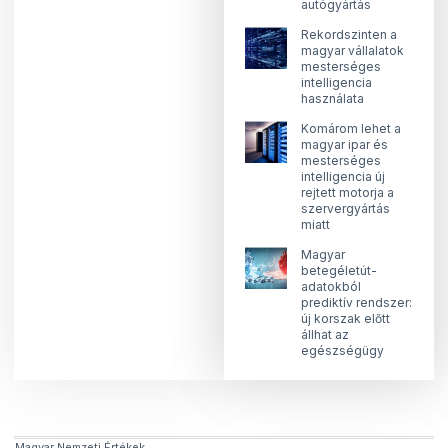
autógyártás
Rekordszinten a
magyar vállalatok
mesterséges
intelligencia
használata
Komárom lehet a
magyar ipar és
mesterséges
intelligencia új
rejtett motorja a
szervergyártás
miatt
Magyar
betegéletút-
adatokból
prediktív rendszer:
új korszak előtt
állhat az
egészségügy
Magyar Nemzeti Értékek