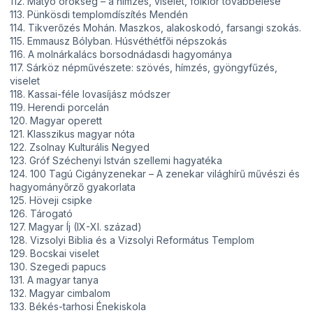
112. Matyó örökség – a hímzés, viselet, folklór továbbélése
113. Pünkösdi templomdíszítés Mendén
114. Tikverőzés Mohán. Maszkos, alakoskodó, farsangi szokás.
115. Emmausz Bólyban. Húsvéthétfői népszokás
116. A molnárkalács borsodnádasdi hagyománya
117. Sárköz népművészete: szövés, hímzés, gyöngyfűzés,
viselet
118. Kassai-féle lovasíjász módszer
119. Herendi porcelán
120. Magyar operett
121. Klasszikus magyar nóta
122. Zsolnay Kulturális Negyed
123. Gróf Széchenyi István szellemi hagyatéka
124. 100 Tagú Cigányzenekar – A zenekar világhírű művészi és
hagyományőrző gyakorlata
125. Höveji csipke
126. Tárogató
127. Magyar Íj (IX-XI. század)
128. Vizsolyi Biblia és a Vizsolyi Református Templom
129. Bocskai viselet
130. Szegedi papucs
131. A magyar tanya
132. Magyar cimbalom
133. Békés-tarhosi Énekiskola