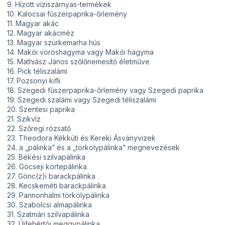
9. Hízott víziszárnyas-termékek
10. Kalocsai fűszerpaprika-őrlemény
11. Magyar akác
12. Magyar akácméz
13. Magyar szürkemarha hús
14. Makói vöröshagyma vagy Makói hagyma
15. Mathiász János szőlőnemesítő életműve
16. Pick téliszalámi
17. Pozsonyi kifli
18. Szegedi fűszerpaprika-őrlemény vagy Szegedi paprika
19. Szegedi szalámi vagy Szegedi téliszalámi
20. Szentesi paprika
21. Szikvíz
22. Szőregi rózsatő
23. Theodora Kékkúti és Kereki Ásványvizek
24. a „pálinka” és a „törkölypálinka” megnevezések
25. Békési szilvapálinka
26. Göcseji körtepálinka
27. Gönc(z)i barackpálinka
28. Kecskeméti barackpálinka
29. Pannonhalmi törkölypálinka
30. Szabolcsi almapálinka
31. Szatmári szilvapálinka
32. Újfehértói meggypálinka