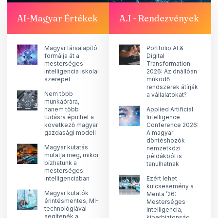
AI-Magyar Értékek
A.I - Rendezvények
Megosztás
Magyar társalapító
Portfolio AI &
formálja át a
Digital
mesterséges
Transformation
intelligencia iskolai
2026: Az önállóan
szerepét
működő
rendszerek átírják
Nem több
a vállalatokat?
munkaórára,
hanem több
Applied Artificial
tudásra épülhet a
Intelligence
következő magyar
Conference 2026:
gazdasági modell
A magyar
döntéshozók
Magyar kutatás
nemzetközi
mutatja meg, mikor
példákból is
bízhatunk a
tanulhatnak
mesterséges
intelligenciában
Ezért lehet
kulcsesemény a
Magyar kutatók
Menta ’26:
érintésmentes, MI-
Mesterséges
technológiával
intelligencia,
segítenék a
kiberbiztonság,