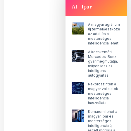
AI - Ipar
A magyar agrárium
új termelőeszköze
az adat és a
mesterséges
intelligencia lehet
A kecskeméti
Mercedes-Benz
gyár megmutatja,
milyen lesz az
intelligens
autógyártás
Rekordszinten a
magyar vállalatok
mesterséges
intelligencia
használata
Komárom lehet a
magyar ipar és
mesterséges
intelligencia új
rejtett motorja a