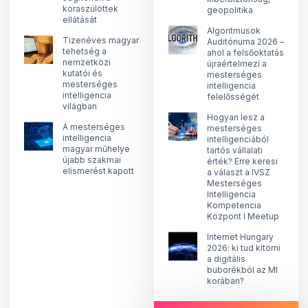
koraszülöttek
geopolitika
ellátását
Algoritmusok
Tizenéves magyar
Auditóriuma 2026 –
tehetség a
ahol a felsőoktatás
nemzetközi
újraértelmezi a
kutatói és
mesterséges
mesterséges
intelligencia
intelligencia
felelősségét
világban
Hogyan lesz a
A mesterséges
mesterséges
intelligencia
intelligenciából
magyar műhelye
tartós vállalati
újabb szakmai
érték? Erre keresi
elismerést kapott
a választ a IVSZ
Mesterséges
Intelligencia
Kompetencia
Központ I Meetup
Internet Hungary
2026: ki tud kitörni
a digitális
buborékból az MI
korában?