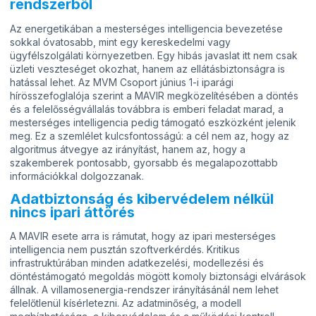
rendszerből
Az energetikában a mesterséges intelligencia bevezetése
sokkal óvatosabb, mint egy kereskedelmi vagy
ügyfélszolgálati környezetben. Egy hibás javaslat itt nem csak
üzleti veszteséget okozhat, hanem az ellátásbiztonságra is
hatással lehet. Az MVM Csoport június 1-i iparági
hírösszefoglalója szerint a MAVIR megközelítésében a döntés
és a felelősségvállalás továbbra is emberi feladat marad, a
mesterséges intelligencia pedig támogató eszközként jelenik
meg. Ez a szemlélet kulcsfontosságú: a cél nem az, hogy az
algoritmus átvegye az irányítást, hanem az, hogy a
szakemberek pontosabb, gyorsabb és megalapozottabb
információkkal dolgozzanak.
Adatbiztonság és kibervédelem nélkül
nincs ipari áttörés
A MAVIR esete arra is rámutat, hogy az ipari mesterséges
intelligencia nem pusztán szoftverkérdés. Kritikus
infrastruktúrában minden adatkezelési, modellezési és
döntéstámogató megoldás mögött komoly biztonsági elvárások
állnak. A villamosenergia-rendszer irányításánál nem lehet
felelőtlenül kísérletezni. Az adatminőség, a modell