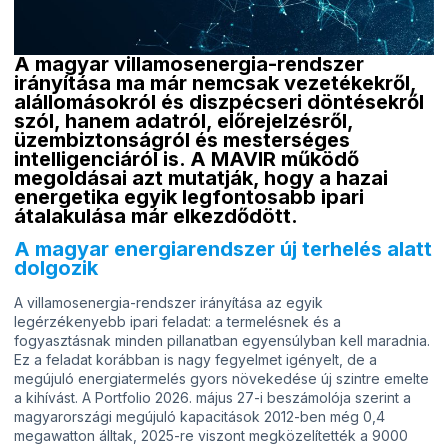
A magyar villamosenergia-rendszer
irányítása ma már nemcsak vezetékekről,
alállomásokról és diszpécseri döntésekről
szól, hanem adatról, előrejelzésről,
üzembiztonságról és mesterséges
intelligenciáról is. A MAVIR működő
megoldásai azt mutatják, hogy a hazai
energetika egyik legfontosabb ipari
átalakulása már elkezdődött.
A magyar energiarendszer új terhelés alatt
dolgozik
A villamosenergia-rendszer irányítása az egyik
legérzékenyebb ipari feladat: a termelésnek és a
fogyasztásnak minden pillanatban egyensúlyban kell maradnia.
Ez a feladat korábban is nagy fegyelmet igényelt, de a
megújuló energiatermelés gyors növekedése új szintre emelte
a kihívást. A Portfolio 2026. május 27-i beszámolója szerint a
magyarországi megújuló kapacitások 2012-ben még 0,4
megawatton álltak, 2025-re viszont megközelítették a 9000