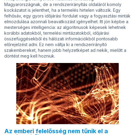
Magyarországnak, de a rendszerirányítás oldaláról komoly
kockázatot is jelenthet, ha a termelés hirtelen változik. Egy
felhősáv, egy gyors időjárási fordulat vagy a fogyasztási minták
elmozdulása azonnali beavatkozást igényelhet. Itt jön képbe a
mesterséges intelligencia: az algoritmusok képesek lehetnek
korábbi adatokból, termelési mintázatokból, időjárási
összefüggésekből és hálózati információkból pontosabb
előrejelzést adni. Ez nem váltja ki a rendszerirányító
szakembereket, hanem jobb helyzetképet ad nekik, mielőtt a
döntést meg kell hozniuk.
Az emberi felelősség nem tűnik el a