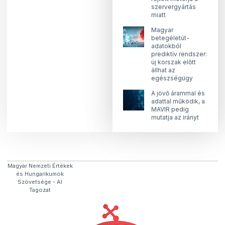
szervergyártás
miatt
Magyar
betegéletút-
adatokból
prediktív rendszer:
új korszak előtt
állhat az
egészségügy
A jövő árammal és
adattal működik, a
MAVIR pedig
mutatja az irányt
Magyar Nemzeti Értékek
és Hungarikumok
Szövetsége​ - AI
Tagozat