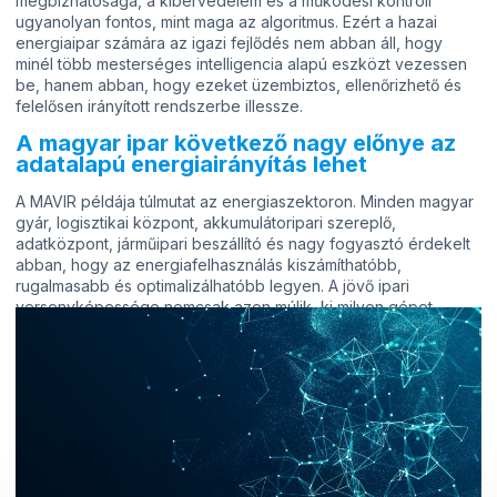
megbízhatósága, a kibervédelem és a működési kontroll
ugyanolyan fontos, mint maga az algoritmus. Ezért a hazai
energiaipar számára az igazi fejlődés nem abban áll, hogy
minél több mesterséges intelligencia alapú eszközt vezessen
be, hanem abban, hogy ezeket üzembiztos, ellenőrizhető és
felelősen irányított rendszerbe illessze.
A magyar ipar következő nagy előnye az
adatalapú energiairányítás lehet
A MAVIR példája túlmutat az energiaszektoron. Minden magyar
gyár, logisztikai központ, akkumulátoripari szereplő,
adatközpont, járműipari beszállító és nagy fogyasztó érdekelt
abban, hogy az energiafelhasználás kiszámíthatóbb,
rugalmasabb és optimalizálhatóbb legyen. A jövő ipari
versenyképessége nemcsak azon múlik, ki milyen gépet
vásárol, hanem azon is, ki tudja jobban kezelni az energiát, az
adatot és a kockázatot. Ha Magyarország ezen a területen
erős mesterséges intelligencia alapú tudást épít, akkor
nemcsak fogyasztója lesz a technológiának, hanem alakítója is
egy új, adatalapú energetikai-ipari korszaknak.
Forrás: Portfolio, MVM Csoport
CS.SZ.