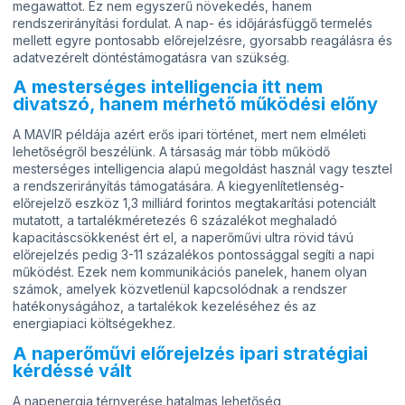
megawattot. Ez nem egyszerű növekedés, hanem
rendszerirányítási fordulat. A nap- és időjárásfüggő termelés
mellett egyre pontosabb előrejelzésre, gyorsabb reagálásra és
adatvezérelt döntéstámogatásra van szükség.
A mesterséges intelligencia itt nem
divatszó, hanem mérhető működési előny
A MAVIR példája azért erős ipari történet, mert nem elméleti
lehetőségről beszélünk. A társaság már több működő
mesterséges intelligencia alapú megoldást használ vagy tesztel
a rendszerirányítás támogatására. A kiegyenlítetlenség-
előrejelző eszköz 1,3 milliárd forintos megtakarítási potenciált
mutatott, a tartalékméretezés 6 százalékot meghaladó
kapacitáscsökkenést ért el, a naperőművi ultra rövid távú
előrejelzés pedig 3-11 százalékos pontossággal segíti a napi
működést. Ezek nem kommunikációs panelek, hanem olyan
számok, amelyek közvetlenül kapcsolódnak a rendszer
hatékonyságához, a tartalékok kezeléséhez és az
energiapiaci költségekhez.
A naperőművi előrejelzés ipari stratégiai
kérdéssé vált
A napenergia térnyerése hatalmas lehetőség