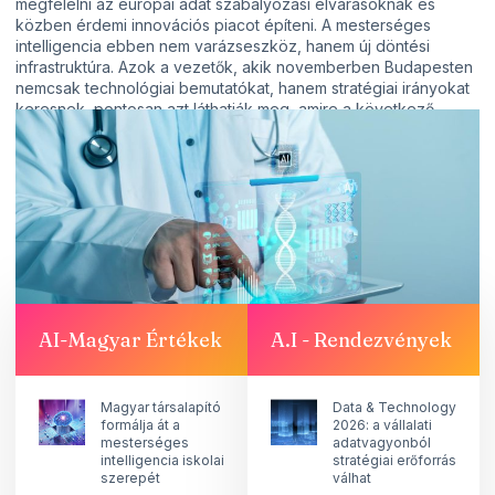
megfelelni az európai adat szabályozási elvárásoknak és
közben érdemi innovációs piacot építeni. A mesterséges
intelligencia ebben nem varázseszköz, hanem új döntési
infrastruktúra. Azok a vezetők, akik novemberben Budapesten
nemcsak technológiai bemutatókat, hanem stratégiai irányokat
keresnek, pontosan azt láthatják meg, amire a következő
években szükség lesz: adatvezérelt, auditálható,
emberközpontú és finanszírozható egészségügyi működést.
Ezért a Digital Health Summit 2026 nem pusztán esemény,
hanem egy fontos magyar szakmai pillanat a digitális
egészségügy következő korszakában.
Forrás: Digital Health Summit
CS.SZ.
AI-Magyar Értékek
A.I - Rendezvények
Megosztás
Magyar társalapító
Data & Technology
formálja át a
2026: a vállalati
mesterséges
adatvagyonból
intelligencia iskolai
stratégiai erőforrás
szerepét
válhat