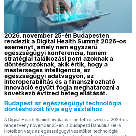
2026. november 25-én Budapesten
rendezik a Digital Health Summit 2026-os
eseményt, amely nem egyszerű
egészségügyi konferencia, hanem
stratégiai találkozási pont azoknak a
döntéshozóknak, akik értik, hogy a
mesterséges intelligencia, az
egészségügyi adatvagyon, az
interoperabilitás és a finanszírozható
innováció együtt fogja meghatározni a
következő évtized beteg ellátását.
Budapest az egészségügyi technológia
döntéshozóit hívja egy asztalhoz
A Digital Health Summit hivatalos ismertetője szerint a 2026-os
rendezvény november 25-én, a budapesti Danubius Helia
Hotelben várja az egészségügyi vezetőket, technológiai