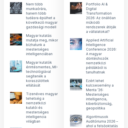
Nem több
Portfolio AI &
munkaórára,
Digital
hanem több
Transformation
tudásra épülhet a
2026: Az önállóan
következő magyar
működő
gazdasági modell
rendszerek átírják
a vállalatokat?
Magyar kutatás
mutatja meg, mikor
Applied Artificial
bízhatunk a
Intelligence
mesterséges
Conference 2026:
intelligenciában
A magyar
döntéshozók
Magyar kutatók
nemzetközi
érintésmentes, MI-
példákból is
technológiával
tanulhatnak
segítenék a
koraszülöttek
Ezért lehet
ellátását
kulcsesemény a
Menta ’26:
Tizenéves magyar
Mesterséges
tehetség a
intelligencia,
nemzetközi
kiberbiztonság,
kutatói és
geopolitika
mesterséges
intelligencia
Algoritmusok
világban
Auditóriuma 2026 –
ahol a felsőoktatás