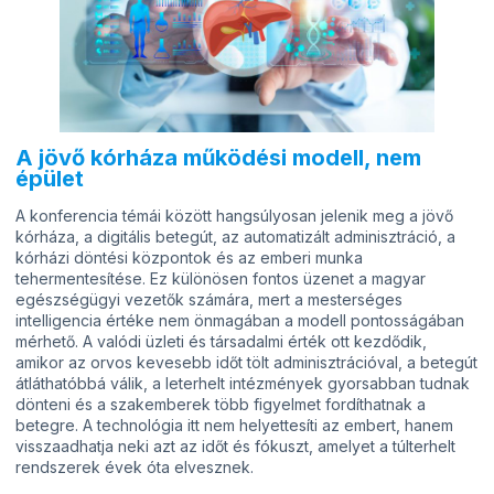
A jövő kórháza működési modell, nem
épület
A konferencia témái között hangsúlyosan jelenik meg a jövő
kórháza, a digitális betegút, az automatizált adminisztráció, a
kórházi döntési központok és az emberi munka
tehermentesítése. Ez különösen fontos üzenet a magyar
egészségügyi vezetők számára, mert a mesterséges
intelligencia értéke nem önmagában a modell pontosságában
mérhető. A valódi üzleti és társadalmi érték ott kezdődik,
amikor az orvos kevesebb időt tölt adminisztrációval, a betegút
átláthatóbbá válik, a leterhelt intézmények gyorsabban tudnak
dönteni és a szakemberek több figyelmet fordíthatnak a
betegre. A technológia itt nem helyettesíti az embert, hanem
visszaadhatja neki azt az időt és fókuszt, amelyet a túlterhelt
rendszerek évek óta elvesznek.