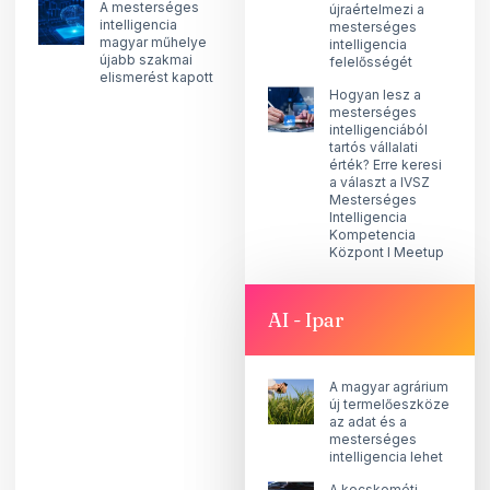
A mesterséges
újraértelmezi a
intelligencia
mesterséges
magyar műhelye
intelligencia
újabb szakmai
felelősségét
elismerést kapott
Hogyan lesz a
mesterséges
intelligenciából
tartós vállalati
érték? Erre keresi
a választ a IVSZ
Mesterséges
Intelligencia
Kompetencia
Központ I Meetup
AI - Ipar
A magyar agrárium
új termelőeszköze
az adat és a
mesterséges
intelligencia lehet
A kecskeméti