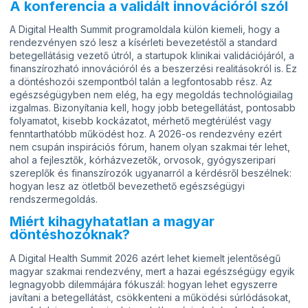
A konferencia a validált innovációról szól
A Digital Health Summit programoldala külön kiemeli, hogy a
rendezvényen szó lesz a kísérleti bevezetéstől a standard
betegellátásig vezető útról, a startupok klinikai validációjáról, a
finanszírozható innovációról és a beszerzési realitásokról is. Ez
a döntéshozói szempontból talán a legfontosabb rész. Az
egészségügyben nem elég, ha egy megoldás technológiailag
izgalmas. Bizonyítania kell, hogy jobb betegellátást, pontosabb
folyamatot, kisebb kockázatot, mérhető megtérülést vagy
fenntarthatóbb működést hoz. A 2026-os rendezvény ezért
nem csupán inspirációs fórum, hanem olyan szakmai tér lehet,
ahol a fejlesztők, kórházvezetők, orvosok, gyógyszeripari
szereplők és finanszírozók ugyanarról a kérdésről beszélnek:
hogyan lesz az ötletből bevezethető egészségügyi
rendszermegoldás.
Miért kihagyhatatlan a magyar
döntéshozóknak?
A Digital Health Summit 2026 azért lehet kiemelt jelentőségű
magyar szakmai rendezvény, mert a hazai egészségügy egyik
legnagyobb dilemmájára fókuszál: hogyan lehet egyszerre
javítani a betegellátást, csökkenteni a működési súrlódásokat,