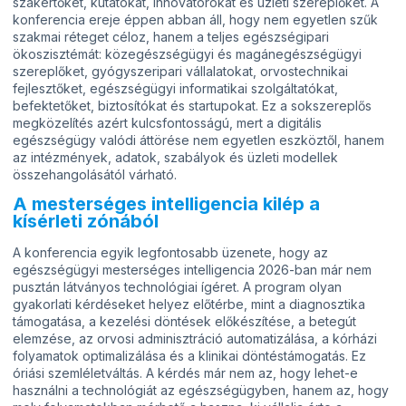
szakértőket, kutatókat, innovátorokat és üzleti szereplőket. A
konferencia ereje éppen abban áll, hogy nem egyetlen szűk
szakmai réteget céloz, hanem a teljes egészségipari
ökoszisztémát: közegészségügyi és magánegészségügyi
szereplőket, gyógyszeripari vállalatokat, orvostechnikai
fejlesztőket, egészségügyi informatikai szolgáltatókat,
befektetőket, biztosítókat és startupokat. Ez a sokszereplős
megközelítés azért kulcsfontosságú, mert a digitális
egészségügy valódi áttörése nem egyetlen eszköztől, hanem
az intézmények, adatok, szabályok és üzleti modellek
összehangolásától várható.
A mesterséges intelligencia kilép a
kísérleti zónából
A konferencia egyik legfontosabb üzenete, hogy az
egészségügyi mesterséges intelligencia 2026-ban már nem
pusztán látványos technológiai ígéret. A program olyan
gyakorlati kérdéseket helyez előtérbe, mint a diagnosztika
támogatása, a kezelési döntések előkészítése, a betegút
elemzése, az orvosi adminisztráció automatizálása, a kórházi
folyamatok optimalizálása és a klinikai döntéstámogatás. Ez
óriási szemléletváltás. A kérdés már nem az, hogy lehet-e
használni a technológiát az egészségügyben, hanem az, hogy