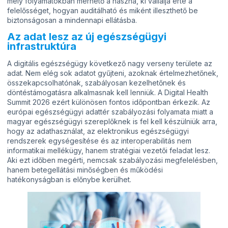
mely folyamatokban mérhető a haszna, ki vállalja érte a
felelősséget, hogyan auditálható és miként illeszthető be
biztonságosan a mindennapi ellátásba.
Az adat lesz az új egészségügyi
infrastruktúra
A digitális egészségügy következő nagy verseny területe az
adat. Nem elég sok adatot gyűjteni, azoknak értelmezhetőnek,
összekapcsolhatónak, szabályosan kezelhetőnek és
döntéstámogatásra alkalmasnak kell lenniük. A Digital Health
Summit 2026 ezért különösen fontos időpontban érkezik. Az
európai egészségügyi adattér szabályozási folyamata miatt a
magyar egészségügyi szereplőknek is fel kell készülniük arra,
hogy az adathasználat, az elektronikus egészségügyi
rendszerek egységesítése és az interoperabilitás nem
informatikai mellékügy, hanem stratégiai vezetői feladat lesz.
Aki ezt időben megérti, nemcsak szabályozási megfelelésben,
hanem betegellátási minőségben és működési
hatékonyságban is előnybe kerülhet.