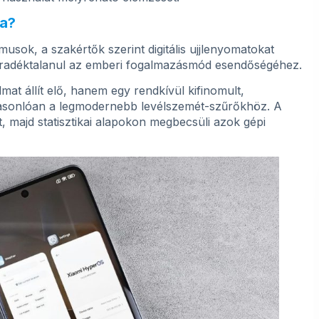
ia?
tmusok, a szakértők szerint digitális ujjlenyomatokat
radéktalanul az emberi fogalmazásmód esendőségéhez.
mat állít elő, hanem egy rendkívül kifinomult,
hasonlóan a legmodernebb levélszemét-szűrőkhöz. A
, majd statisztikai alapokon megbecsüli azok gépi