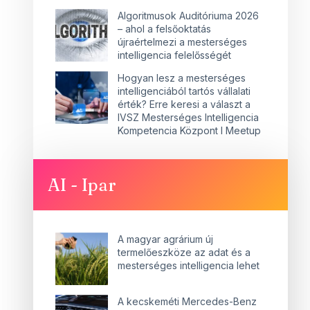
Algoritmusok Auditóriuma 2026
– ahol a felsőoktatás
újraértelmezi a mesterséges
intelligencia felelősségét
Hogyan lesz a mesterséges
intelligenciából tartós vállalati
érték? Erre keresi a választ a
IVSZ Mesterséges Intelligencia
Kompetencia Központ I Meetup
AI - Ipar
A magyar agrárium új
termelőeszköze az adat és a
mesterséges intelligencia lehet
A kecskeméti Mercedes-Benz