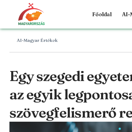
Főoldal
AI-
AI-Magyar Értékek
Egy szegedi egyete
az egyik legponto
szövegfelismerő r