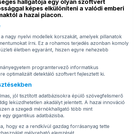
ges hallgatója egy olyan szoftvert
ssággal képes elkülöníteni a valódi emberi
maktól a hazai piacon.
e
l a nagy nyelvi modellek korszakát, amelyek pillanatok
umentumokat írni. Ez a rohamos terjedés azonban komoly
 üzleti életben egyaránt, hiszen egyre nehezebb
udományegyetem programtervező informatikus
 optimalizált detektáló szoftvert fejlesztett ki.
esztésekben
mas, jól tisztított adatbázisokra épülő szövegfelismerő
g leküzdhetetlen akadályt jelentett. A hazai innováció
iszen a szegedi mérnökhallgató több mint
egy gigantikus adatbázisba.
ra, hogy ez a rendkívül gazdag forrásanyag tette
lvhasználat mélyreható elemzését.