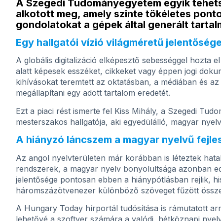
A Szegedi Tudományegyetem egyik tehetsé
alkotott meg, amely szinte tökéletes ponto
gondolatokat a gépek által generált tartal
Egy hallgatói vízió világméretű jelentőség
A globális digitalizáció elképesztő sebességgel hozta e
alatt képesek esszéket, cikkeket vagy éppen jogi dok
kihívásokat teremtett az oktatásban, a médiában és az
megállapítani egy adott tartalom eredetét.
Ezt a piaci rést ismerte fel Kiss Mihály, a Szegedi T
mesterszakos hallgatója, aki egyedülálló, magyar nyelvre
A hiányzó láncszem a magyar nyelvű fejl
Az angol nyelvterületen már korábban is léteztek hatal
rendszerek, a magyar nyelv bonyolultsága azonban eddi
jelentősége pontosan ebben a hiánypótlásban rejlik, h
háromszázötvenezer különböző szöveget fűzött össze 
A Hungary Today hírportál tudósítása is rámutatott ar
lehetővé a szoftver számára a valódi, hétköznapi nye