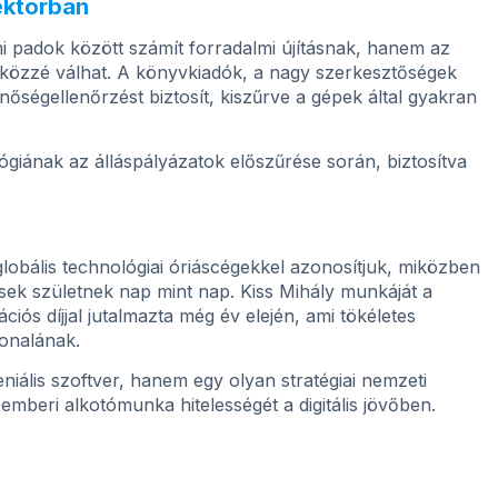
zektorban
i padok között számít forradalmi újításnak, hanem az
szközzé válhat. A könyvkiadók, a nagy szerkesztőségek
ségellenőrzést biztosít, kiszűrve a gépek által gyakran
ógiának az álláspályázatok előszűrése során, biztosítva
globális technológiai óriáscégekkel azonosítjuk, miközben
ések születnek nap mint nap. Kiss Mihály munkáját a
ós díjjal jutalmazta még év elején, ami tökéletes
onalának.
iális szoftver, hanem egy olyan stratégiai nemzeti
emberi alkotómunka hitelességét a digitális jövőben.