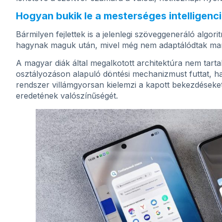
Hogyan bukik le a mesterséges intelligenc
Bármilyen fejlettek is a jelenlegi szöveggeneráló algori
hagynak maguk után, mivel még nem adaptálódtak ma
A magyar diák által megalkotott architektúra nem tartal
osztályozáson alapuló döntési mechanizmust futtat, 
rendszer villámgyorsan kielemzi a kapott bekezdéseket
eredetének valószínűségét.