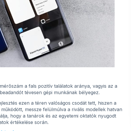
 mérőszám a fals pozitív találatok aránya, vagyis az a
rt beadandót tévesen gépi munkának bélyegez.
lesztés ezen a téren valóságos csodát tett, hiszen a
 működött, messze felülmúlva a rivális modellek hatvan
tálja, hogy a tanárok és az egyetemi oktatók nyugodt
tok értékelése során.