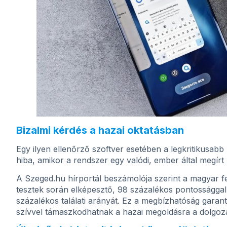
Bizalmi kérdés a hazai oktatásban
Egy ilyen ellenőrző szoftver esetében a legkritikusabb
hiba, amikor a rendszer egy valódi, ember által megí
A Szeged.hu hírportál beszámolója szerint a magyar fej
tesztek során elképesztő, 98 százalékos pontossággal
százalékos találati arányát. Ez a megbízhatóság garan
szívvel támaszkodhatnak a hazai megoldásra a dolgoza