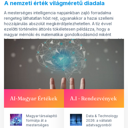
A nemzeti érték világméretű diadala
A mesterséges intelligencia napjainkban zajló forradalma
rengeteg láthatatlan hőst rejt, ugyanakkor a hazai szellemi
hozzájárulás abszolút megkérdőjelezhetetlen. A tíz évvel
ezelőtti történelmi áttörés tökéletesen példázza, hogy a
magyar mérnöki és matematikai gondolkodásmód miként
képes világméretű paradigmaváltást előidézni a legmodernebb
iparágakban.
Bár a csillogás gyakran a nagy technológiai óriáscégekre
irányul, a legkomplexebb problémák kulcsát nagyon sokszor a
magyar kutatók zsenialitása adja a globális fejlődés kezébe.
Forrás: Qubit
CS.SZ.
AI-Magyar Értékek
A.I - Rendezvények
Megosztás
Magyar társalapító
Data & Technology
formálja át a
2026: a vállalati
mesterséges
adatvagyonból