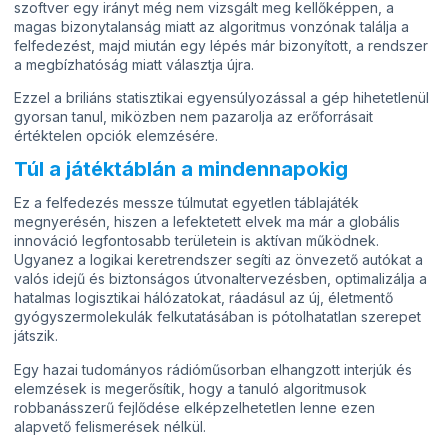
szoftver egy irányt még nem vizsgált meg kellőképpen, a
magas bizonytalanság miatt az algoritmus vonzónak találja a
felfedezést, majd miután egy lépés már bizonyított, a rendszer
a megbízhatóság miatt választja újra.
Ezzel a briliáns statisztikai egyensúlyozással a gép hihetetlenül
gyorsan tanul, miközben nem pazarolja az erőforrásait
értéktelen opciók elemzésére.
Túl a játéktáblán a mindennapokig
Ez a felfedezés messze túlmutat egyetlen táblajáték
megnyerésén, hiszen a lefektetett elvek ma már a globális
innováció legfontosabb területein is aktívan működnek.
Ugyanez a logikai keretrendszer segíti az önvezető autókat a
valós idejű és biztonságos útvonaltervezésben, optimalizálja a
hatalmas logisztikai hálózatokat, ráadásul az új, életmentő
gyógyszermolekulák felkutatásában is pótolhatatlan szerepet
játszik.
Egy hazai tudományos rádióműsorban elhangzott interjúk és
elemzések is megerősítik, hogy a tanuló algoritmusok
robbanásszerű fejlődése elképzelhetetlen lenne ezen
alapvető felismerések nélkül.