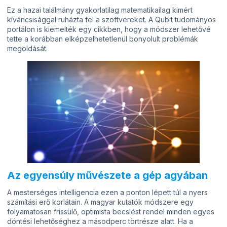
Ez a hazai találmány gyakorlatilag matematikailag kimért
kíváncsisággal ruházta fel a szoftvereket. A Qubit tudományos
portálon is kiemelték egy cikkben, hogy a módszer lehetővé
tette a korábban elképzelhetetlenül bonyolult problémák
megoldását.
Az egyensúly művészete a gép agyában
A mesterséges intelligencia ezen a ponton lépett túl a nyers
számítási erő korlátain. A magyar kutatók módszere egy
folyamatosan frissülő, optimista becslést rendel minden egyes
döntési lehetőséghez a másodperc törtrésze alatt. Ha a