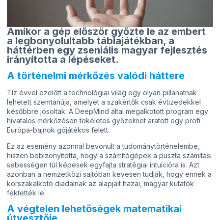
Amikor a gép először győzte le az embert
a legbonyolultabb táblajátékban, a
háttérben egy zseniális magyar fejlesztés
irányította a lépéseket.
A történelmi mérkőzés valódi háttere
Tíz évvel ezelőtt a technológiai világ egy olyan pillanatnak
lehetett szemtanúja, amelyet a szakértők csak évtizedekkel
későbbre jósoltak. A DeepMind által megalkotott program egy
hivatalos mérkőzésen tökéletes győzelmet aratott egy profi
Európa-bajnok gójátékos felett.
Ez az esemény azonnal bevonult a tudománytörténelembe,
hiszen bebizonyította, hogy a számítógépek a puszta számítási
sebességen túl képesek egyfajta stratégiai intuícióra is. Azt
azonban a nemzetközi sajtóban kevesen tudják, hogy ennek a
korszakalkotó diadalnak az alapjait hazai, magyar kutatók
fektették le.
A végtelen lehetőségek matematikai
útvesztője