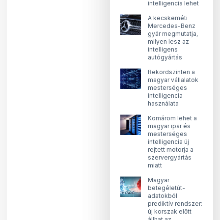
intelligencia lehet
A kecskeméti
Mercedes-Benz
gyár megmutatja,
milyen lesz az
intelligens
autógyártás
Rekordszinten a
magyar vállalatok
mesterséges
intelligencia
használata
Komárom lehet a
magyar ipar és
mesterséges
intelligencia új
rejtett motorja a
szervergyártás
miatt
Magyar
betegéletút-
adatokból
prediktív rendszer:
új korszak előtt
állhat az