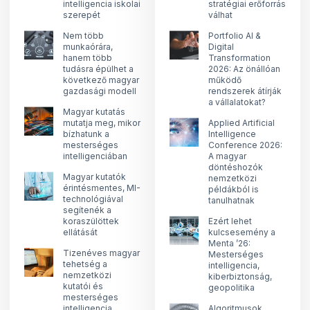
intelligencia iskolai
stratégiai erőforrás
szerepét
válhat
Nem több
Portfolio AI &
munkaórára,
Digital
hanem több
Transformation
tudásra épülhet a
2026: Az önállóan
következő magyar
működő
gazdasági modell
rendszerek átírják
a vállalatokat?
Magyar kutatás
mutatja meg, mikor
Applied Artificial
bízhatunk a
Intelligence
mesterséges
Conference 2026:
intelligenciában
A magyar
döntéshozók
Magyar kutatók
nemzetközi
érintésmentes, MI-
példákból is
technológiával
tanulhatnak
segítenék a
koraszülöttek
Ezért lehet
ellátását
kulcsesemény a
Menta ’26:
Tizenéves magyar
Mesterséges
tehetség a
intelligencia,
nemzetközi
kiberbiztonság,
kutatói és
geopolitika
mesterséges
intelligencia
Algoritmusok