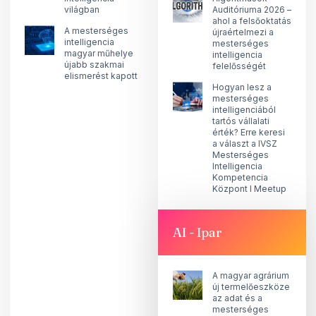
világban
Auditóriuma 2026 –
ahol a felsőoktatás
A mesterséges
újraértelmezi a
intelligencia
mesterséges
magyar műhelye
intelligencia
újabb szakmai
felelősségét
elismerést kapott
Hogyan lesz a
mesterséges
intelligenciából
tartós vállalati
érték? Erre keresi
a választ a IVSZ
Mesterséges
Intelligencia
Kompetencia
Központ I Meetup
AI - Ipar
A magyar agrárium
új termelőeszköze
az adat és a
mesterséges