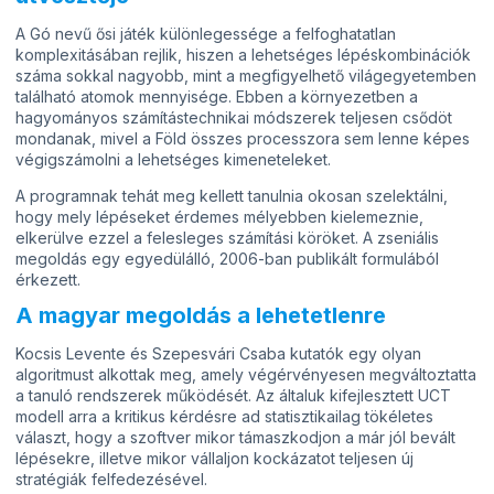
A Gó nevű ősi játék különlegessége a felfoghatatlan
komplexitásában rejlik, hiszen a lehetséges lépéskombinációk
száma sokkal nagyobb, mint a megfigyelhető világegyetemben
található atomok mennyisége. Ebben a környezetben a
hagyományos számítástechnikai módszerek teljesen csődöt
mondanak, mivel a Föld összes processzora sem lenne képes
végigszámolni a lehetséges kimeneteleket.
A programnak tehát meg kellett tanulnia okosan szelektálni,
hogy mely lépéseket érdemes mélyebben kielemeznie,
elkerülve ezzel a felesleges számítási köröket. A zseniális
megoldás egy egyedülálló, 2006-ban publikált formulából
érkezett.
A magyar megoldás a lehetetlenre
Kocsis Levente és Szepesvári Csaba kutatók egy olyan
algoritmust alkottak meg, amely végérvényesen megváltoztatta
a tanuló rendszerek működését. Az általuk kifejlesztett UCT
modell arra a kritikus kérdésre ad statisztikailag tökéletes
választ, hogy a szoftver mikor támaszkodjon a már jól bevált
lépésekre, illetve mikor vállaljon kockázatot teljesen új
stratégiák felfedezésével.