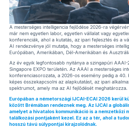
A mesterséges intelligencia fejlődése 2026-ra végérvén
már nem egyetlen labor, egyetlen vállalat vagy egye
konferenciák, ahol a kutatás, az ipari fejlesztés és a vá
AI rendezvénye jól mutatja, hogy a mesterséges intelli
Európában, Amerikában, Dél-Amerikában és Ausztráli
Az év egyik legfontosabb nyitánya a szingapúri AAAI-
Singapore EXPO területén. Az AAAI a mesterséges intel
konferenciasorozata, a 2026-os esemény pedig a 40. k
képes összekapcsolni az alapkutatást, az ipari alkalma
spektrumot, amely ma az AI fejlődését meghatározza.
Európában a németországi IJCAI-ECAI 2026 kerül kü
között Brémában rendeznek meg. Az IJCAI a globáli
amelyet a hivatalos kommunikáció is a nemzetközi 
találkozási pontjaként kezel. Ez az a tér, ahol a t
hosszú távú súlypontjai kirajzolódnak.