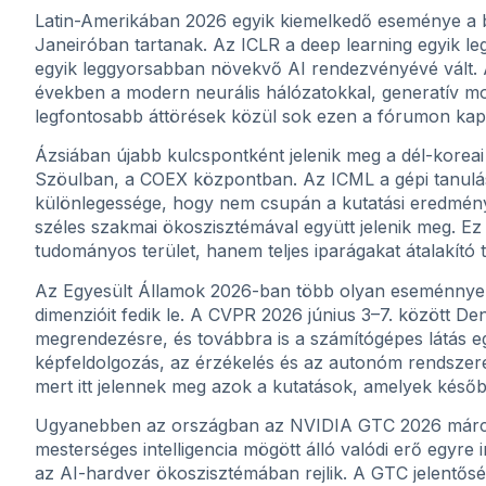
Latin-Amerikában 2026 egyik kiemelkedő eseménye a bra
Janeiróban tartanak. Az ICLR a deep learning egyik le
egyik leggyorsabban növekvő AI rendezvényévé vált. 
években a modern neurális hálózatokkal, generatív mo
legfontosabb áttörések közül sok ezen a fórumon kapo
Ázsiában újabb kulcspontként jelenik meg a dél-koreai
Szöulban, a COEX központban. Az ICML a gépi tanulás
különlegessége, hogy nem csupán a kutatási eredmén
széles szakmai ökoszisztémával együtt jelenik meg. Ez
tudományos terület, hanem teljes iparágakat átalakító t
Az Egyesült Államok 2026-ban több olyan eseménnyel 
dimenzióit fedik le. A CVPR 2026 június 3–7. között 
megrendezésre, és továbbra is a számítógépes látás eg
képfeldolgozás, az érzékelés és az autonóm rendszer
mert itt jelennek meg azok a kutatások, amelyek későb
Ugyanebben az országban az NVIDIA GTC 2026 márciu
mesterséges intelligencia mögött álló valódi erő egyre
az AI-hardver ökoszisztémában rejlik. A GTC jelentős