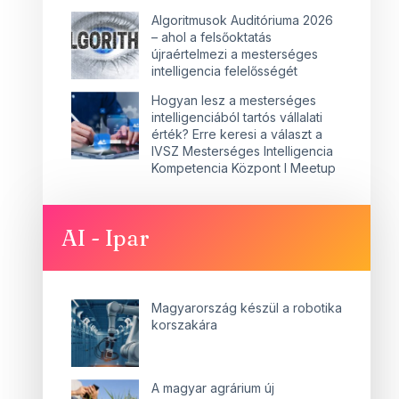
Algoritmusok Auditóriuma 2026
– ahol a felsőoktatás
újraértelmezi a mesterséges
intelligencia felelősségét
Hogyan lesz a mesterséges
intelligenciából tartós vállalati
érték? Erre keresi a választ a
IVSZ Mesterséges Intelligencia
Kompetencia Központ I Meetup
AI - Ipar
Magyarország készül a robotika
korszakára
A magyar agrárium új