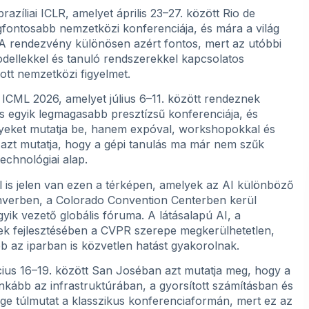
zíliai ICLR, amelyet április 23–27. között Rio de
gfontosabb nemzetközi konferenciája, és mára a világ
A rendezvény különösen azért fontos, mert az utóbbi
dellekkel és tanuló rendszerekkel kapcsolatos
tt nemzetközi figyelmet.
 ICML 2026, amelyet július 6–11. között rendeznek
 egyik legmagasabb presztízsű konferenciája, és
yeket mutatja be, hanem expóval, workshopokkal és
 azt mutatja, hogy a gépi tanulás ma már nem szűk
echnológiai alap.
is jelen van ezen a térképen, amelyek az AI különböző
Denverben, a Colorado Convention Centerben kerül
yik vezető globális fóruma. A látásalapú AI, a
ek fejlesztésében a CVPR szerepe megkerülhetetlen,
b az iparban is közvetlen hatást gyakorolnak.
s 16–19. között San Joséban azt mutatja meg, hogy a
 inkább az infrastruktúrában, a gyorsított számításban és
ége túlmutat a klasszikus konferenciaformán, mert ez az