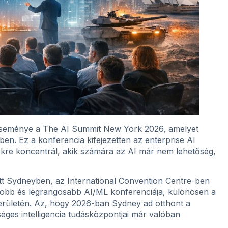
b eseménye a The AI Summit New York 2026, amelyet
n. Ez a konferencia kifejezetten az enterprise AI
tőkre koncentrál, akik számára az AI már nem lehetőség,
tt Sydneyben, az International Convention Centre-ben
yobb és legrangosabb AI/ML konferenciája, különösen a
 területén. Az, hogy 2026-ban Sydney ad otthont a
ges intelligencia tudásközpontjai már valóban