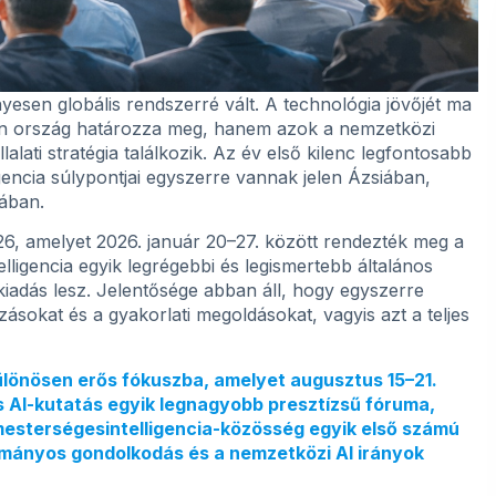
yesen globális rendszerré vált. A technológia jövőjét ma
tlen ország határozza meg, hanem azok a nemzetközi
llalati stratégia találkozik. Az év első kilenc legfontosabb
gencia súlypontjai egyszerre vannak jelen Ázsiában,
ában.
26, amelyet 2026. január 20–27. között rendezték meg a
ligencia egyik legrégebbi és legismertebb általános
iadás lesz. Jelentősége abban áll, hogy egyszerre
zásokat és a gyakorlati megoldásokat, vagyis azt a teljes
lönösen erős fókuszba, amelyet augusztus 15–21.
s AI-kutatás egyik legnagyobb presztízsű fóruma,
mesterségesintelligencia-közösség egyik első számú
udományos gondolkodás és a nemzetközi AI irányok