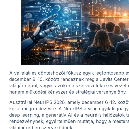
A vállalati és döntéshozói fókusz egyik legfontosab
december 9–10. között rendeznek meg a Javits Centerbe
világára épül, vagyis azokra a szervezetekre és veze
hanem működési kényszer és stratégiai versenyelőny.
Ausztráliai NeurIPS 2026, amely december 6–12. közö
kerül megrendezésre. A NeurIPS a világ egyik legnag
deep learning, a generatív AI és a neurális hálózatok
rendezvénynek, egyértelműen mutatja, hogy a mestersé
világméretben szerveződnek.