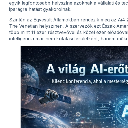
egyik legfontosabb helyszíne azoknak a vállalati és t
iparágra hatást gyakorolnak.
Szintén az Egyesült Államokban rendezik meg az Ai4 
The Venetian helyszínen. A szervezők ezt Észak-Ameri
több mint 11 ezer résztvevővel és közel ezer előadóval
intelligencia már nem kutatási területként, hanem működ