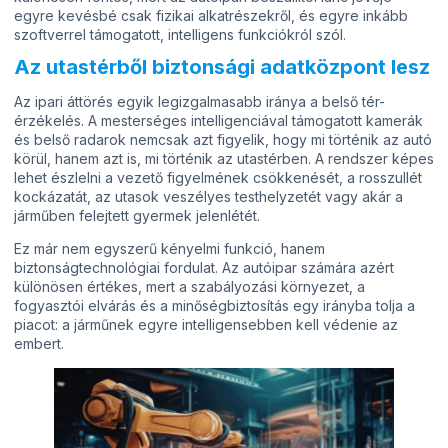
egyre kevésbé csak fizikai alkatrészekről, és egyre inkább
szoftverrel támogatott, intelligens funkciókról szól.
Az utastérből biztonsági adatközpont lesz
Az ipari áttörés egyik legizgalmasabb iránya a belső tér-
érzékelés. A mesterséges intelligenciával támogatott kamerák
és belső radarok nemcsak azt figyelik, hogy mi történik az autó
körül, hanem azt is, mi történik az utastérben. A rendszer képes
lehet észlelni a vezető figyelmének csökkenését, a rosszullét
kockázatát, az utasok veszélyes testhelyzetét vagy akár a
járműben felejtett gyermek jelenlétét.
Ez már nem egyszerű kényelmi funkció, hanem
biztonságtechnológiai fordulat. Az autóipar számára azért
különösen értékes, mert a szabályozási környezet, a
fogyasztói elvárás és a minőségbiztosítás egy irányba tolja a
piacot: a járműnek egyre intelligensebben kell védenie az
embert.