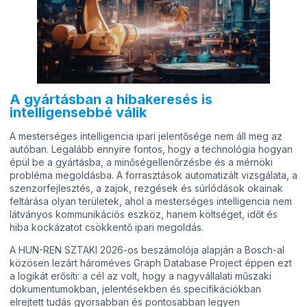
A gyártásban a hibakeresés is
intelligensebbé válik
A mesterséges intelligencia ipari jelentősége nem áll meg az
autóban. Legalább ennyire fontos, hogy a technológia hogyan
épül be a gyártásba, a minőségellenőrzésbe és a mérnöki
probléma megoldásba. A forrasztások automatizált vizsgálata, a
szenzorfejlesztés, a zajok, rezgések és súrlódások okainak
feltárása olyan területek, ahol a mesterséges intelligencia nem
látványos kommunikációs eszköz, hanem költséget, időt és
hiba kockázatot csökkentő ipari megoldás.
A HUN-REN SZTAKI 2026-os beszámolója alapján a Bosch-al
közösen lezárt hároméves Graph Database Project éppen ezt
a logikát erősíti: a cél az volt, hogy a nagyvállalati műszaki
dokumentumokban, jelentésekben és specifikációkban
elrejtett tudás gyorsabban és pontosabban legyen