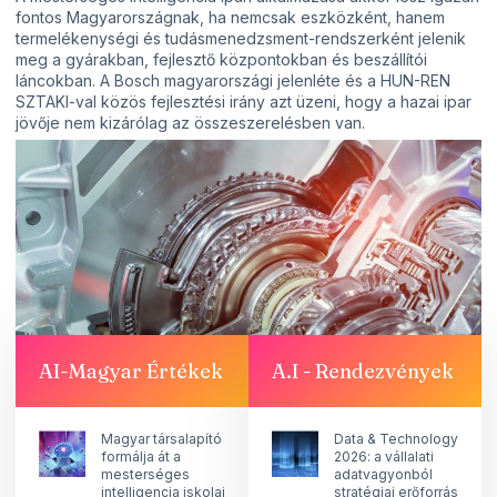
fontos Magyarországnak, ha nemcsak eszközként, hanem
termelékenységi és tudásmenedzsment-rendszerként jelenik
meg a gyárakban, fejlesztő központokban és beszállítói
láncokban. A Bosch magyarországi jelenléte és a HUN-REN
SZTAKI-val közös fejlesztési irány azt üzeni, hogy a hazai ipar
jövője nem kizárólag az összeszerelésben van.
A nagyobb érték ott keletkezik, ahol a mérnöki tapasztalat, a
szoftveres gondolkodás, az érzékeléstechnika, az
automatizálás és a mesterséges intelligencia együtt dolgozik.
Ez az a pálya, ahol Magyarország nemcsak követheti az ipari
átalakulást, hanem bizonyos területeken aktív alakítója is lehet.
Forrás: Bosch Media Service, HUN-REN SZTAKI
CS.SZ.
AI-Magyar Értékek
A.I - Rendezvények
Megosztás
Magyar társalapító
Data & Technology
formálja át a
2026: a vállalati
mesterséges
adatvagyonból
intelligencia iskolai
stratégiai erőforrás