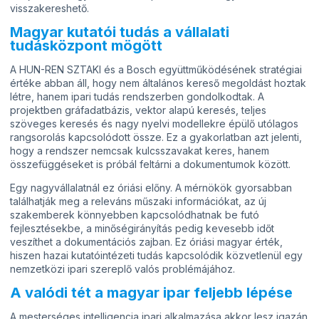
visszakereshető.
Magyar kutatói tudás a vállalati
tudásközpont mögött
A HUN-REN SZTAKI és a Bosch együttműködésének stratégiai
értéke abban áll, hogy nem általános kereső megoldást hoztak
létre, hanem ipari tudás rendszerben gondolkodtak. A
projektben gráfadatbázis, vektor alapú keresés, teljes
szöveges keresés és nagy nyelvi modellekre épülő utólagos
rangsorolás kapcsolódott össze. Ez a gyakorlatban azt jelenti,
hogy a rendszer nemcsak kulcsszavakat keres, hanem
összefüggéseket is próbál feltárni a dokumentumok között.
Egy nagyvállalatnál ez óriási előny. A mérnökök gyorsabban
találhatják meg a releváns műszaki információkat, az új
szakemberek könnyebben kapcsolódhatnak be futó
fejlesztésekbe, a minőségirányítás pedig kevesebb időt
veszíthet a dokumentációs zajban. Ez óriási magyar érték,
hiszen hazai kutatóintézeti tudás kapcsolódik közvetlenül egy
nemzetközi ipari szereplő valós problémájához.
A valódi tét a magyar ipar feljebb lépése
A mesterséges intelligencia ipari alkalmazása akkor lesz igazán