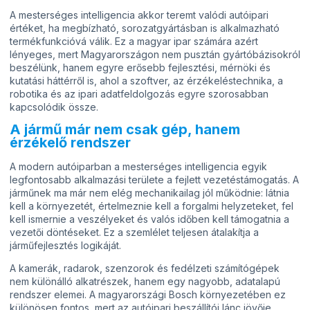
A mesterséges intelligencia akkor teremt valódi autóipari
értéket, ha megbízható, sorozatgyártásban is alkalmazható
termékfunkcióvá válik. Ez a magyar ipar számára azért
lényeges, mert Magyarországon nem pusztán gyártóbázisokról
beszélünk, hanem egyre erősebb fejlesztési, mérnöki és
kutatási háttérről is, ahol a szoftver, az érzékeléstechnika, a
robotika és az ipari adatfeldolgozás egyre szorosabban
kapcsolódik össze.
A jármű már nem csak gép, hanem
érzékelő rendszer
A modern autóiparban a mesterséges intelligencia egyik
legfontosabb alkalmazási területe a fejlett vezetéstámogatás. A
járműnek ma már nem elég mechanikailag jól működnie: látnia
kell a környezetét, értelmeznie kell a forgalmi helyzeteket, fel
kell ismernie a veszélyeket és valós időben kell támogatnia a
vezetői döntéseket. Ez a szemlélet teljesen átalakítja a
járműfejlesztés logikáját.
A kamerák, radarok, szenzorok és fedélzeti számítógépek
nem különálló alkatrészek, hanem egy nagyobb, adatalapú
rendszer elemei. A magyarországi Bosch környezetében ez
különösen fontos, mert az autóipari beszállítói lánc jövője