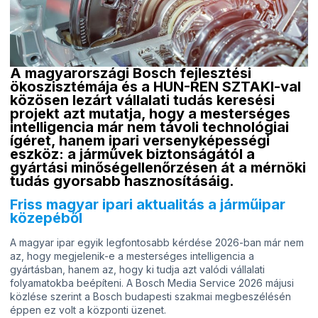
A magyarországi Bosch fejlesztési
ökoszisztémája és a HUN-REN SZTAKI-val
közösen lezárt vállalati tudás keresési
projekt azt mutatja, hogy a mesterséges
intelligencia már nem távoli technológiai
ígéret, hanem ipari versenyképességi
eszköz: a járművek biztonságától a
gyártási minőségellenőrzésen át a mérnöki
tudás gyorsabb hasznosításáig.
Friss magyar ipari aktualitás a járműipar
közepéből
A magyar ipar egyik legfontosabb kérdése 2026-ban már nem
az, hogy megjelenik-e a mesterséges intelligencia a
gyártásban, hanem az, hogy ki tudja azt valódi vállalati
folyamatokba beépíteni. A Bosch Media Service 2026 májusi
közlése szerint a Bosch budapesti szakmai megbeszélésén
éppen ez volt a központi üzenet.