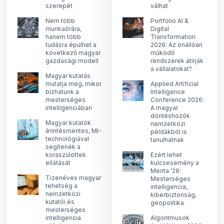
szerepét
válhat
Nem több
Portfolio AI &
munkaórára,
Digital
hanem több
Transformation
tudásra épülhet a
2026: Az önállóan
következő magyar
működő
gazdasági modell
rendszerek átírják
a vállalatokat?
Magyar kutatás
mutatja meg, mikor
Applied Artificial
bízhatunk a
Intelligence
mesterséges
Conference 2026:
intelligenciában
A magyar
döntéshozók
Magyar kutatók
nemzetközi
érintésmentes, MI-
példákból is
technológiával
tanulhatnak
segítenék a
koraszülöttek
Ezért lehet
ellátását
kulcsesemény a
Menta ’26:
Tizenéves magyar
Mesterséges
tehetség a
intelligencia,
nemzetközi
kiberbiztonság,
kutatói és
geopolitika
mesterséges
intelligencia
Algoritmusok