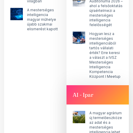
világban
Auditóriuma 2026 –
ahol a felsőoktatás
A mesterséges
újraértelmezi a
intelligencia
mesterséges
magyar műhelye
intelligencia
újabb szakmai
felelősségét
elismerést kapott
Hogyan lesz a
mesterséges
intelligenciából
tartós vállalati
érték? Erre keresi
a választ a IVSZ
Mesterséges
Intelligencia
Kompetencia
Központ I Meetup
AI - Ipar
A magyar agrárium
új termelőeszköze
az adat és a
mesterséges
intelligencia lehet